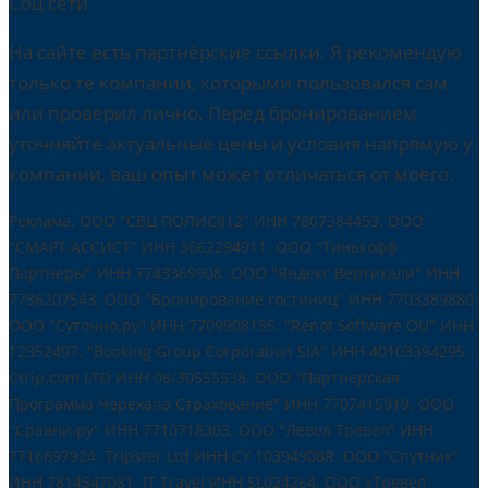
Соц сети
На сайте есть партнёрские ссылки. Я рекомендую
только те компании, которыми пользовался сам
или проверил лично. Перед бронированием
уточняйте актуальные цены и условия напрямую у
компании, ваш опыт может отличаться от моего.
Реклама. ООО "СВЦ ПОЛИС812" ИНН 7807384453. ООО
"СМАРТ АССИСТ" ИНН 3662294911. ООО "Тинькофф
Партнеры" ИНН 7743369908. ООО "Яндекс Вертикали" ИНН
7736207543. ООО "Бронирование гостиниц" ИНН 7703389880.
ООО "Суточно.ру" ИНН 7709908155. "Renot Software OU" ИНН
12352497. "Booking Group Corporation SIA" ИНН 40103394295.
Ctrip.com LTD ИНН 06/30555538. ООО "Партнерская
Программа Черехапа Страхование" ИНН 7707415919. OOO
"Сравни.ру" ИНН 7710718303. ООО "Левел Тревел" ИНН
7716697924. Tripster Ltd ИНН CY 10394908R. ООО "Спутник"
ИНН 7814547081. IT Travel ИНН SL024264. ООО «Тревел