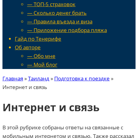
— ТОП-5 страховок
— Сколько денег брать
— Правила въезда и виза
— Приложение подбора пляжа
Гайд по Тенерифе
Об авторе
— Обо мне
— Мой блог
Главная
»
Таиланд
»
Подготовка к поездке
»
Интернет и связь
Интернет и связь
В этой рубрике собраны ответы на связанные с
мобильным интернетом и связью. Также рассказал