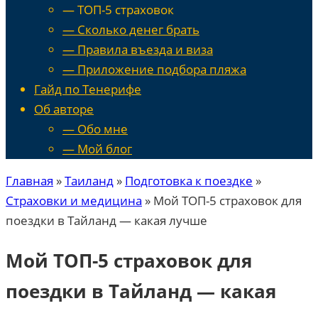
— ТОП-5 страховок
— Сколько денег брать
— Правила въезда и виза
— Приложение подбора пляжа
Гайд по Тенерифе
Об авторе
— Обо мне
— Мой блог
Главная
»
Таиланд
»
Подготовка к поездке
»
Страховки и медицина
»
Мой ТОП-5 страховок для
поездки в Тайланд — какая лучше
Мой ТОП-5 страховок для
поездки в Тайланд — какая