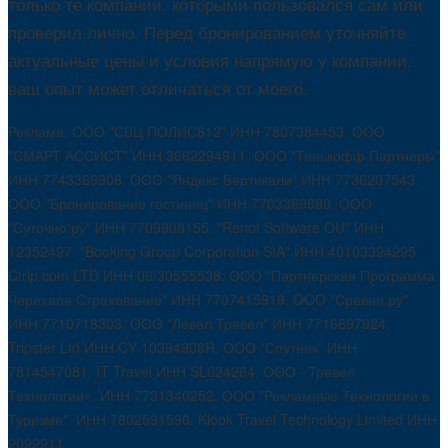
только те компании, которыми пользовался сам или
проверил лично. Перед бронированием уточняйте
актуальные цены и условия напрямую у компании,
ваш опыт может отличаться от моего.
Реклама. ООО "СВЦ ПОЛИС812" ИНН 7807384453. ООО
"СМАРТ АССИСТ" ИНН 3662294911. ООО "Тинькофф Партнеры"
ИНН 7743369908. ООО "Яндекс Вертикали" ИНН 7736207543.
ООО "Бронирование гостиниц" ИНН 7703389880. ООО
"Суточно.ру" ИНН 7709908155. "Renot Software OU" ИНН
12352497. "Booking Group Corporation SIA" ИНН 40103394295.
Ctrip.com LTD ИНН 06/30555538. ООО "Партнерская Программа
Черехапа Страхование" ИНН 7707415919. OOO "Сравни.ру"
ИНН 7710718303. ООО "Левел Тревел" ИНН 7716697924.
Tripster Ltd ИНН CY 10394908R. ООО "Спутник" ИНН
7814547081. IT Travel ИНН SL024264. ООО «Тревел
Технологии». ИНН 7731340252. ООО "Рекламные Технологии в
Туризме". ИНН 7802591590. Klook Travel Technology Limited ИНН
2092911