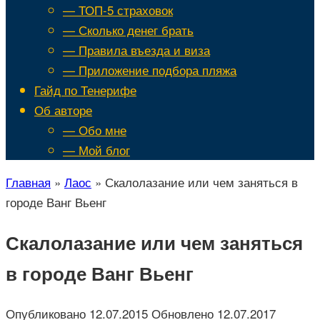
— ТОП-5 страховок
— Сколько денег брать
— Правила въезда и виза
— Приложение подбора пляжа
Гайд по Тенерифе
Об авторе
— Обо мне
— Мой блог
Главная
»
Лаос
»
Скалолазание или чем заняться в
городе Ванг Вьенг
Скалолазание или чем заняться
в городе Ванг Вьенг
Опубликовано
12.07.2015
Обновлено
12.07.2017