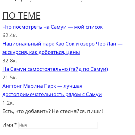
ПО ТЕМЕ
Что посмотреть на Самуи — мой список
62.4к.
Национальный парк Као Сок и озеро Чео Лан —
экскурсия, как добраться, цены
32.8к.
На Самуи самостоятельно (гайд по Самуи)
21.5к.
Ангтонг Марина Парк — лучшая
достопримечательность рядом с Самуи
1.2к.
Есть, что добавить? Не стесняйся, пиши!
Имя
*