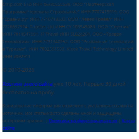
Ctrip.com LTD ИНН 06/30555538. ООО "Партнерская
Программа Черехапа Страхование" ИНН 7707415919. OOO
"Сравни.ру" ИНН 7710718303. ООО "Левел Тревел" ИНН
7716697924. Tripster Ltd ИНН CY 10394908R. ООО "Спутник"
ИНН 7814547081. IT Travel ИНН SL024264. ООО «Тревел
Технологии». ИНН 7731340252. ООО "Рекламные Технологии
в Туризме". ИНН 7802591590. Klook Travel Technology Limited
ИНН 2092911
© 2010-2026
Хостинг этого сайта
уже 10 лет. Первые 30 дней
бесплатно на пробу.
Копирование информации возможно с указанием ссылки на
источник. Все статьи/фото сделаны мной и защищены
авторским правом. |
Политика конфиденциальности
|
Карта
сайта