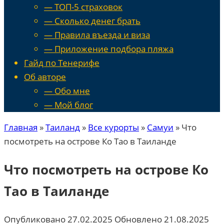
— ТОП-5 страховок
— Сколько денег брать
— Правила въезда и виза
— Приложение подбора пляжа
Гайд по Тенерифе
Об авторе
— Обо мне
— Мой блог
Главная
»
Таиланд
»
Все курорты
»
Самуи
»
Что
посмотреть на острове Ко Тао в Таиланде
Что посмотреть на острове Ко
Тао в Таиланде
Опубликовано
27.02.2025
Обновлено
21.08.2025