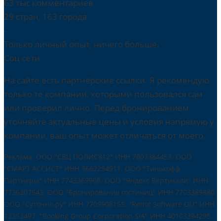
63 тыс комментариев
29 стран, 163 города
-
Только личный опыт, ничего больше.
Соц сети
На сайте есть партнёрские ссылки. Я рекомендую
только те компании, которыми пользовался сам
или проверил лично. Перед бронированием
уточняйте актуальные цены и условия напрямую у
компании, ваш опыт может отличаться от моего.
Реклама. ООО "СВЦ ПОЛИС812" ИНН 7807384453. ООО
"СМАРТ АССИСТ" ИНН 3662294911. ООО "Тинькофф
Партнеры" ИНН 7743369908. ООО "Яндекс Вертикали" ИНН
7736207543. ООО "Бронирование гостиниц" ИНН 7703389880.
ООО "Суточно.ру" ИНН 7709908155. "Renot Software OU" ИНН
12352497. "Booking Group Corporation SIA" ИНН 40103394295.