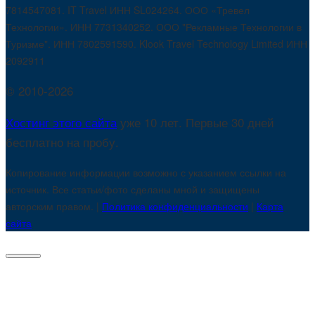
7814547081. IT Travel ИНН SL024264. ООО «Тревел
Технологии». ИНН 7731340252. ООО "Рекламные Технологии в
Туризме". ИНН 7802591590. Klook Travel Technology Limited ИНН
2092911
© 2010-2026
Хостинг этого сайта
уже 10 лет. Первые 30 дней
бесплатно на пробу.
Копирование информации возможно с указанием ссылки на
источник. Все статьи/фото сделаны мной и защищены
авторским правом. |
Политика конфиденциальности
|
Карта
сайта