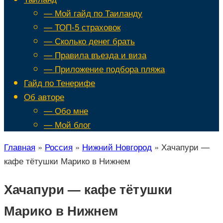
— Мой гайд по Таиланду
— ТОП-5 страховок
— Сколько денег брать
— Правила въезда и виза
— Приложение подбора пляжа
Гайд по Тенерифе
Об авторе
— Обо мне
— Мой блог
Главная
»
Россия
»
Нижний Новгород
»
Хачапури —
кафе тётушки Марико в Нижнем
Хачапури — кафе тётушки
Марико в Нижнем