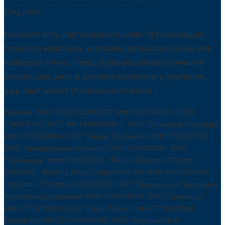
Соц сети
На сайте есть партнёрские ссылки. Я рекомендую
только те компании, которыми пользовался сам или
проверил лично. Перед бронированием уточняйте
актуальные цены и условия напрямую у компании,
ваш опыт может отличаться от моего.
Реклама. ООО "СВЦ ПОЛИС812" ИНН 7807384453. ООО
"СМАРТ АССИСТ" ИНН 3662294911. ООО "Тинькофф Партнеры"
ИНН 7743369908. ООО "Яндекс Вертикали" ИНН 7736207543.
ООО "Бронирование гостиниц" ИНН 7703389880. ООО
"Суточно.ру" ИНН 7709908155. "Renot Software OU" ИНН
12352497. "Booking Group Corporation SIA" ИНН 40103394295.
Ctrip.com LTD ИНН 06/30555538. ООО "Партнерская Программа
Черехапа Страхование" ИНН 7707415919. OOO "Сравни.ру"
ИНН 7710718303. ООО "Левел Тревел" ИНН 7716697924.
Tripster Ltd ИНН CY 10394908R. ООО "Спутник" ИНН