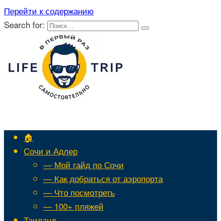
Перейти к содержанию
Search for:
🏠
Сочи и Адлер
— Мой гайд по Сочи
— Как добраться от аэропорта
— Что посмотреть
— 100+ пляжей
Таиланд