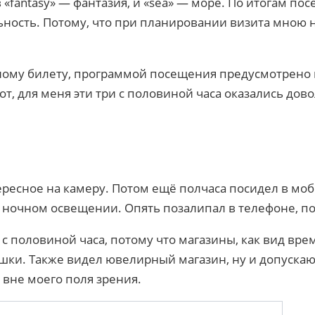
 «fantasy» — фантазия, и «sea» — море. По итогам по
ьность. Потому, что при планировании визита мною н
лному билету, программой посещения предусмотрено п
 вот, для меня эти три с половиной часа оказались до
тересное на камеру. Потом ещё полчаса посидел в мо
 ночном освещении. Опять позалипал в телефоне, по
и с половиной часа, потому что магазины, как вид 
ушки. Также видел ювелирный магазин, ну и допускаю
 вне моего поля зрения.