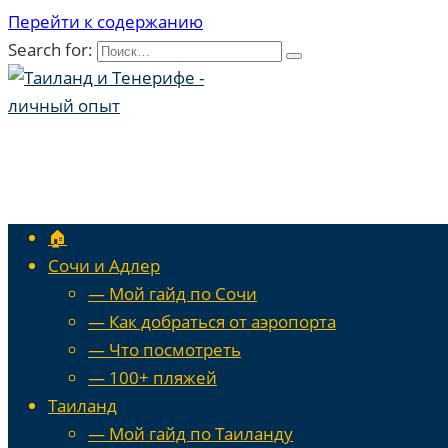
Перейти к содержанию
Search for:
🏠
Сочи и Адлер
— Мой гайд по Сочи
— Как добраться от аэропорта
— Что посмотреть
— 100+ пляжей
Таиланд
— Мой гайд по Таиланду