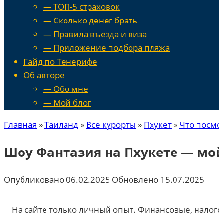
— ТОП-5 страховок
— Сколько денег брать
— Правила въезда и виза
— Приложение подбора пляжа
Гайд по Тенерифе
Об авторе
— Обо мне
— Мой блог
Главная
»
Таиланд
»
Все курорты
»
Пхукет
»
Что посм
Шоу Фантазия на Пхукете — мо
Опубликовано
06.02.2025
Обновлено
15.07.2025
На сайте только личный опыт. Финансовые, налого