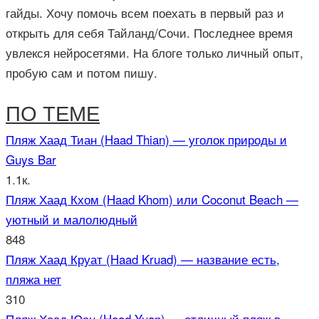
гайды. Хочу помочь всем поехать в первый раз и
открыть для себя Тайланд/Сочи. Последнее время
увлекся нейросетями. На блоге только личный опыт,
пробую сам и потом пишу.
ПО ТЕМЕ
Пляж Хаад Тиан (Haad Thian) — уголок природы и
Guys Bar
1.1к.
Пляж Хаад Кхом (Haad Khom) или Coconut Beach —
уютный и малолюдный
848
Пляж Хаад Круат (Haad Kruad) — название есть,
пляжа нет
310
Пляж Хаад Юан (Haad Yuan) — отличный пляж в