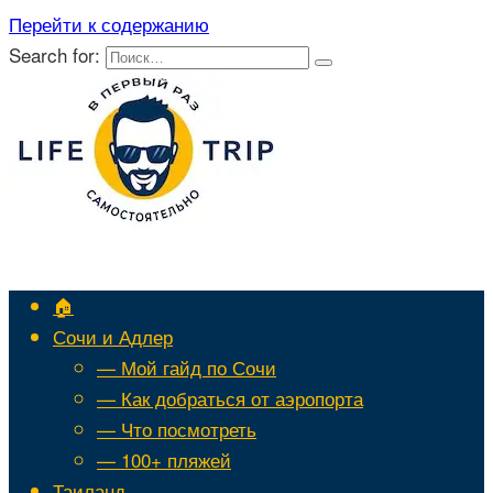
Перейти к содержанию
Search for:
🏠
Сочи и Адлер
— Мой гайд по Сочи
— Как добраться от аэропорта
— Что посмотреть
— 100+ пляжей
Таиланд