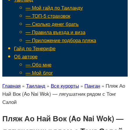
— Мой гайд по Таиланду
— ТОП-5 страховок
— Сколько денег брать
— Правила въезда и виза
— Приложение подбора пляжа
Гайд по Тенерифе
Об авторе
— Обо мне
— Мой блог
Главная
»
Таиланд
»
Все курорты
»
Панган
»
Пляж Ао
Най Вок (Ao Nai Wok) — лягушатник рядом с Тонг
Салой
Пляж Ао Най Вок (Ao Nai Wok) —