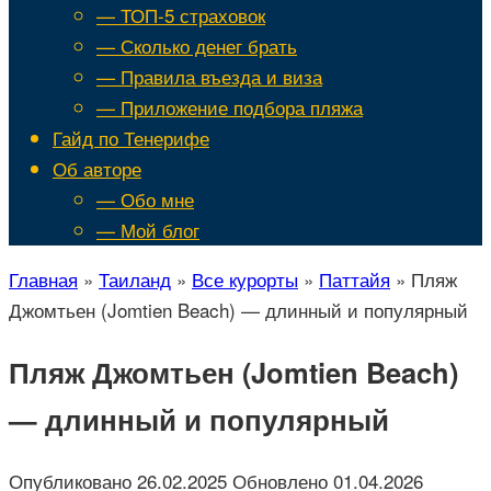
— ТОП-5 страховок
— Сколько денег брать
— Правила въезда и виза
— Приложение подбора пляжа
Гайд по Тенерифе
Об авторе
— Обо мне
— Мой блог
Главная
»
Таиланд
»
Все курорты
»
Паттайя
»
Пляж
Джомтьен (Jomtien Beach) — длинный и популярный
Пляж Джомтьен (Jomtien Beach)
— длинный и популярный
Опубликовано
26.02.2025
Обновлено
01.04.2026