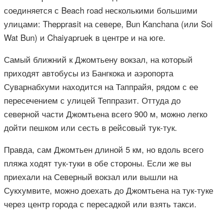
соединяется с Beach road несколькими большими
улицами: Thepprasit на севере, Bun Kanchana (или Soi
Wat Bun) и Chaiyapruek в центре и на юге.
Самый ближний к Джомтьену вокзал, на который
приходят автобусы из Бангкока и аэропорта
Суварнабхуми находится на Таппрайя, рядом с ее
пересечением с улицей Теппразит. Оттуда до
северной части Джомтьена всего 900 м, можно легко
дойти пешком или сесть в рейсовый тук-тук.
Правда, сам Джомтьен длиной 5 км, но вдоль всего
пляжа ходят тук-туки в обе стороны. Если же вы
приехали на Северный вокзал или вышли на
Сукхумвите, можно доехать до Джомтьена на тук-туке
через центр города с пересадкой или взять такси.