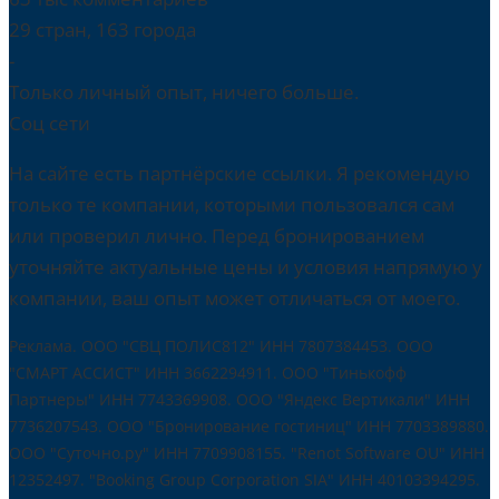
29 стран, 163 города
-
Только личный опыт, ничего больше.
Соц сети
На сайте есть партнёрские ссылки. Я рекомендую
только те компании, которыми пользовался сам
или проверил лично. Перед бронированием
уточняйте актуальные цены и условия напрямую у
компании, ваш опыт может отличаться от моего.
Реклама. ООО "СВЦ ПОЛИС812" ИНН 7807384453. ООО
"СМАРТ АССИСТ" ИНН 3662294911. ООО "Тинькофф
Партнеры" ИНН 7743369908. ООО "Яндекс Вертикали" ИНН
7736207543. ООО "Бронирование гостиниц" ИНН 7703389880.
ООО "Суточно.ру" ИНН 7709908155. "Renot Software OU" ИНН
12352497. "Booking Group Corporation SIA" ИНН 40103394295.