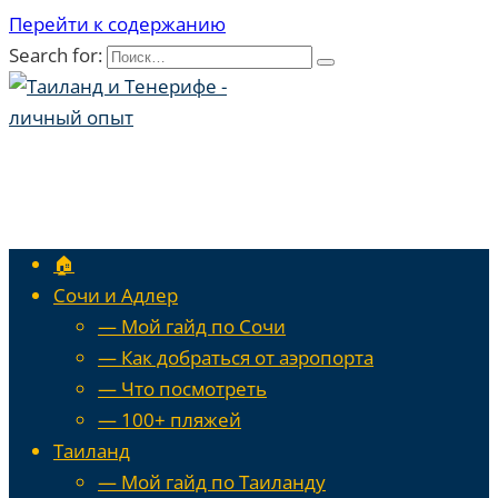
Перейти к содержанию
Search for:
🏠
Сочи и Адлер
— Мой гайд по Сочи
— Как добраться от аэропорта
— Что посмотреть
— 100+ пляжей
Таиланд
— Мой гайд по Таиланду