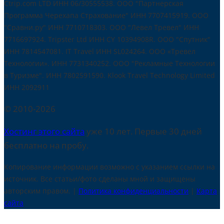
Ctrip.com LTD ИНН 06/30555538. ООО "Партнерская
Программа Черехапа Страхование" ИНН 7707415919. OOO
"Сравни.ру" ИНН 7710718303. ООО "Левел Тревел" ИНН
7716697924. Tripster Ltd ИНН CY 10394908R. ООО "Спутник"
ИНН 7814547081. IT Travel ИНН SL024264. ООО «Тревел
Технологии». ИНН 7731340252. ООО "Рекламные Технологии
в Туризме". ИНН 7802591590. Klook Travel Technology Limited
ИНН 2092911
© 2010-2026
Хостинг этого сайта
уже 10 лет. Первые 30 дней
бесплатно на пробу.
Копирование информации возможно с указанием ссылки на
источник. Все статьи/фото сделаны мной и защищены
авторским правом. |
Политика конфиденциальности
|
Карта
сайта