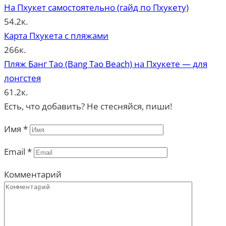
На Пхукет самостоятельно (гайд по Пхукету)
54.2к.
Карта Пхукета с пляжами
266к.
Пляж Банг Тао (Bang Tao Beach) на Пхукете — для
лонгстея
61.2к.
Есть, что добавить? Не стесняйся, пиши!
Имя
*
Email
*
Комментарий