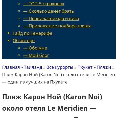
— ТОП-5 страховок
— Сколько денег брать
— Правила въезда и виза
— Приложение подбора пляжа
Гайд по Тенерифе
Об авторе
— Обо мне
— Мой блог
Главная
»
Таиланд
»
Все курорты
»
Пхукет
»
Пляжи
»
Пляж Карон Ной (Karon Noi) около отеля Le Meridien
— один из лучших на Пхукете
Пляж Карон Ной (Karon Noi)
около отеля Le Meridien —