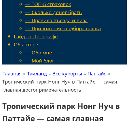
— ТОП-5 страховок
— Сколько денег брать
— Правила въезда и виза
— Приложение подбора пляжа
Гайд по Тенерифе
Об авторе
— Обо мне
— Мой блог
Главная
»
Таиланд
»
Все курорты
»
Паттайя
»
Тропический парк Нонг Нуч в Паттайе — самая
главная достопримечательность
Тропический парк Нонг Нуч в
Паттайе — самая главная