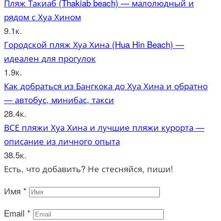
Пляж Такиаб (Thakiab beach) — малолюдный и
рядом с Хуа Хином
9.1к.
Городской пляж Хуа Хина (Hua Hin Beach) —
идеален для прогулок
1.9к.
Как добраться из Бангкока до Хуа Хина и обратно
— автобус, минибас, такси
28.4к.
ВСЕ пляжи Хуа Хина и лучшие пляжи курорта —
описание из личного опыта
38.5к.
Есть, что добавить? Не стесняйся, пиши!
Имя
*
Email
*