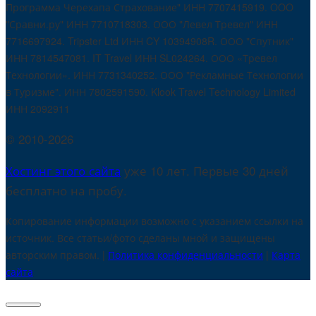
Программа Черехапа Страхование" ИНН 7707415919. OOO
"Сравни.ру" ИНН 7710718303. ООО "Левел Тревел" ИНН
7716697924. Tripster Ltd ИНН CY 10394908R. ООО "Спутник"
ИНН 7814547081. IT Travel ИНН SL024264. ООО «Тревел
Технологии». ИНН 7731340252. ООО "Рекламные Технологии
в Туризме". ИНН 7802591590. Klook Travel Technology Limited
ИНН 2092911
© 2010-2026
Хостинг этого сайта
уже 10 лет. Первые 30 дней
бесплатно на пробу.
Копирование информации возможно с указанием ссылки на
источник. Все статьи/фото сделаны мной и защищены
авторским правом. |
Политика конфиденциальности
|
Карта
сайта