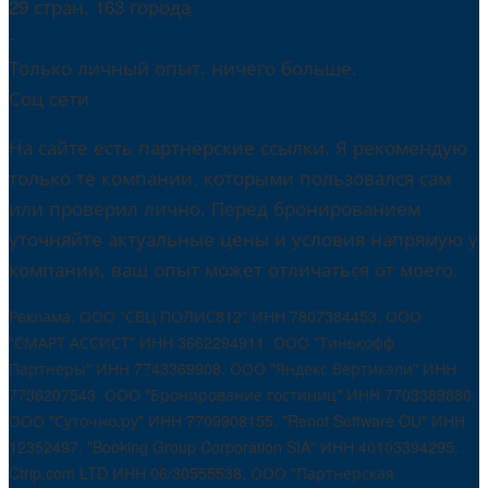
29 стран, 163 города
-
Только личный опыт, ничего больше.
Соц сети
На сайте есть партнёрские ссылки. Я рекомендую
только те компании, которыми пользовался сам
или проверил лично. Перед бронированием
уточняйте актуальные цены и условия напрямую у
компании, ваш опыт может отличаться от моего.
Реклама. ООО "СВЦ ПОЛИС812" ИНН 7807384453. ООО
"СМАРТ АССИСТ" ИНН 3662294911. ООО "Тинькофф
Партнеры" ИНН 7743369908. ООО "Яндекс Вертикали" ИНН
7736207543. ООО "Бронирование гостиниц" ИНН 7703389880.
ООО "Суточно.ру" ИНН 7709908155. "Renot Software OU" ИНН
12352497. "Booking Group Corporation SIA" ИНН 40103394295.
Ctrip.com LTD ИНН 06/30555538. ООО "Партнерская