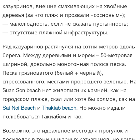
казуаринов, внешне смахивающих на хвойные
деревья (за что пляж и прозвали «сосновым»);
— малолюдность, если не сказать пустынность;
— отсутствие пляжной инфраструктуры.
Ряд казуаринов растянулся на сотни метров вдоль
берега. Между деревьями и морем – 50-метровая
шириной, довольно монотонная полоса песка.
Песка грязноватого (белый + черный),
спрессованного, местами проросшего зеленью. На
Suan Son beach нет живописных камней, как на
городском пляже, скал или хотя бы холмов, как на
Sai Noi Beach
и
Thakiab beach
. Но можно издали
полюбоваться Такиабом и Тао.
Возможно, это идеальное место для прогулок и
посиделок в тени шикарных казуаринов, но кому-