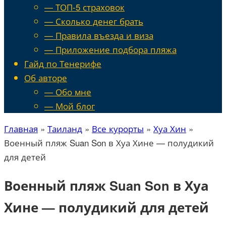
— ТОП-5 страховок
— Сколько денег брать
— Правила въезда и виза
— Приложение подбора пляжа
Гайд по Тенерифе
Об авторе
— Обо мне
— Мой блог
Главная
»
Таиланд
»
Все курорты
»
Хуа Хин
»
Военный пляж Suan Son в Хуа Хине — полудикий
для детей
Военный пляж Suan Son в Хуа
Хине — полудикий для детей