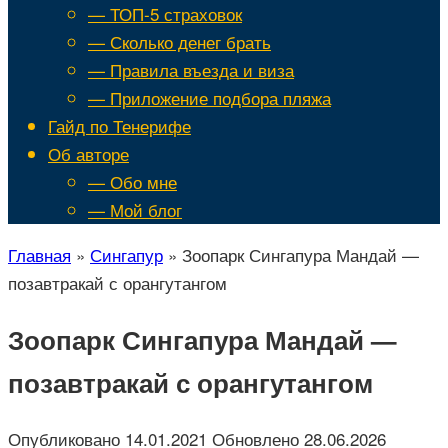
— ТОП-5 страховок
— Сколько денег брать
— Правила въезда и виза
— Приложение подбора пляжа
Гайд по Тенерифе
Об авторе
— Обо мне
— Мой блог
Главная
»
Сингапур
»
Зоопарк Сингапура Мандай —
позавтракай с орангутангом
Зоопарк Сингапура Мандай —
позавтракай с орангутангом
Опубликовано
14.01.2021
Обновлено
28.06.2026