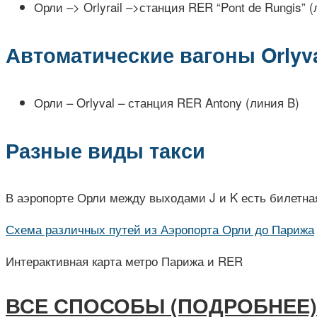
Орли –> Orlyrail –>станция RER “Pont de Rungis” 
Автоматические вагоны Orlyv
Орли – Orlyval – станция RER Antony (линия B)
Разные виды такси
В аэропорте Орли между выходами J и K есть билетная
Схема различных путей из Аэропорта Орли до Парижа
Интерактивная карта метро Парижа и RER
ВСЕ СПОСОБЫ (ПОДРОБНЕЕ)