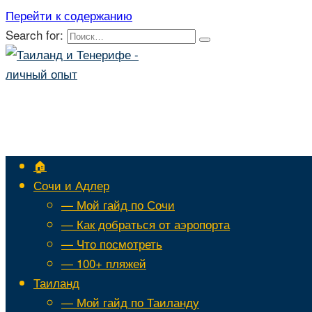
Перейти к содержанию
Search for:
🏠
Сочи и Адлер
— Мой гайд по Сочи
— Как добраться от аэропорта
— Что посмотреть
— 100+ пляжей
Таиланд
— Мой гайд по Таиланду