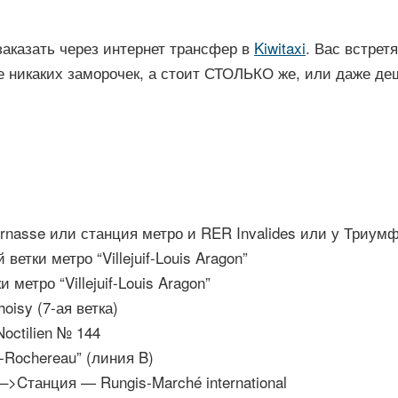
заказать через интернет трансфер в
Kiwitaxi
. Вас встрет
е никаких заморочек, а стоит СТОЛЬКО же, или даже де
arnasse или станция метро и RER Invalides или у Триум
етки метро “Villejuif-Louis Aragon”
метро “Villejuif-Louis Aragon”
oisy (7-ая ветка)
Noctilien № 144
-Rochereau” (линия B)
–>Cтанция — Rungis-Marché international