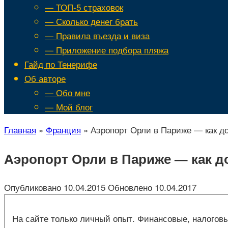
— ТОП-5 страховок
— Сколько денег брать
— Правила въезда и виза
— Приложение подбора пляжа
Гайд по Тенерифе
Об авторе
— Обо мне
— Мой блог
Главная
»
Франция
»
Аэропорт Орли в Париже — как д
Аэропорт Орли в Париже — как д
Опубликовано
10.04.2015
Обновлено
10.04.2017
На сайте только личный опыт. Финансовые, налоговы