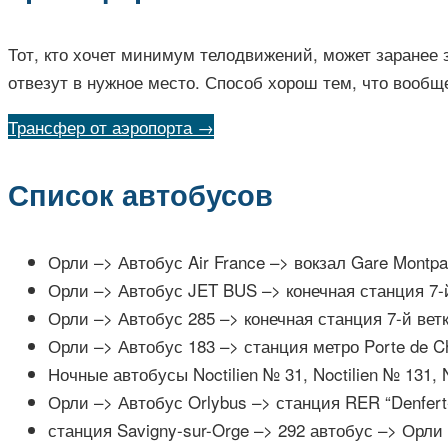
Тот, кто хочет минимум телодвижений, может заранее 
отвезут в нужное место. Способ хорош тем, что вообщ
Трансфер от аэропорта →
Список автобусов
Орли –> Автобус Air France –> вокзал Gare Montp
Орли –> Автобус JET BUS –> конечная станция 7-й в
Орли –> Автобус 285 –> конечная станция 7-й ветки 
Орли –> Автобус 183 –> станция метро Porte de Ch
Ночные автобусы Noctilien № 31, Noctilien № 131, 
Орли –> Автобус Orlybus –> станция RER “Denfert
станция Savigny-sur-Orge –> 292 автобус –> Орли 