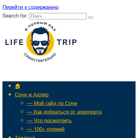
Перейти к содержанию
Search for:
🏠
Сочи и Адлер
— Мой гайд по Сочи
— Как добраться от аэропорта
— Что посмотреть
— 100+ пляжей
Таиланд