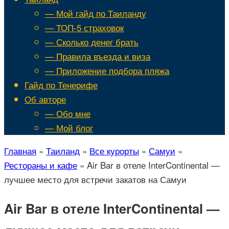
— Мой гайд по Таиланду
— ТОП-5 страховок
— Сколько денег брать
— Правила въезда и виза
— Приложение подбора пляжа
Гайд по Тенерифе
Об авторе
— Обо мне
— Мой блог
Главная
»
Таиланд
»
Все курорты
»
Самуи
»
Рестораны и кафе
»
Air Bar в отеле InterContinental —
лучшее место для встречи закатов на Самуи
Air Bar в отеле InterContinental —