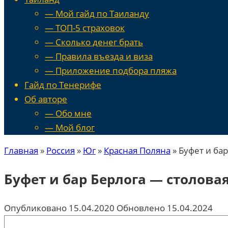
— Мой гайд по Таиланду
— ТОП-5 страховок
— Сколько денег брать
— Правила въезда и виза
— Приложение подбора пляжа
Гайд по Тенерифе
Об авторе
— Обо мне
— Мой блог
Главная
»
Россия
»
Юг
»
Красная Поляна
»
Буфет и ба
Буфет и бар Берлога — столов
Опубликовано
15.04.2020
Обновлено
15.04.2024