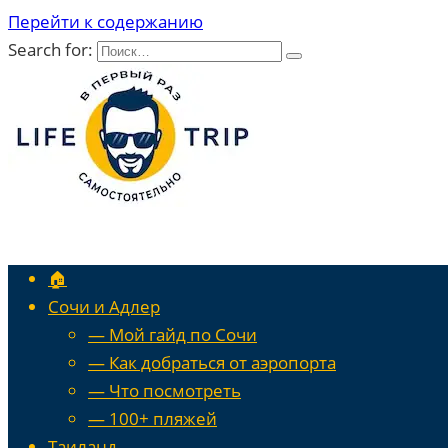
Перейти к содержанию
Search for:
🏠
Сочи и Адлер
— Мой гайд по Сочи
— Как добраться от аэропорта
— Что посмотреть
— 100+ пляжей
Таиланд