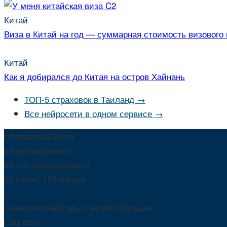
Китай
Виза в Китай на год — суммарная стоимость визового
Китай
Как я добирался до Китая на остров Хайнань
ТОП-5 страховок в Таиланд →
Все нейросети в одном сервисе →
Статистика блога
23 путеводителя
63 тыс комментариев
29 стран, 163 города
-
Только личный опыт, ничего больше.
Соц сети