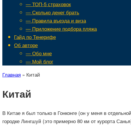
— ТОП-5 страховок
— Сколько денег брать
— Правила въезда и виза
— Приложение подбора пляжа
Гайд по Тенерифе
Об авторе
— Обо мне
— Мой блог
Главная
»
Китай
Китай
В Китае я был только в Гонконге (он у меня в отдельн
городке Лингшуй (это примерно 80 км от курорта Санья