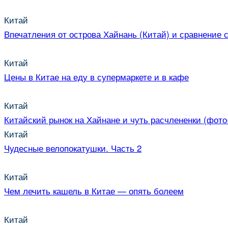
Китай
Впечатления от острова Хайнань (Китай) и сравнение 
Китай
Цены в Китае на еду в супермаркете и в кафе
Китай
Китайский рынок на Хайнане и чуть расчлененки (фот
Китай
Чудесные велопокатушки. Часть 2
Китай
Чем лечить кашель в Китае — опять болеем
Китай