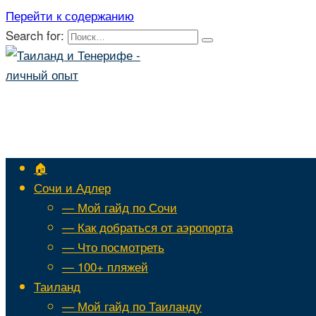
Перейти к содержанию
Search for:
🏠
Сочи и Адлер
— Мой гайд по Сочи
— Как добраться от аэропорта
— Что посмотреть
— 100+ пляжей
Таиланд
— Мой гайд по Таиланду