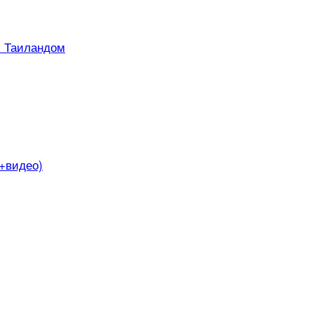
с Таиландом
о+видео)