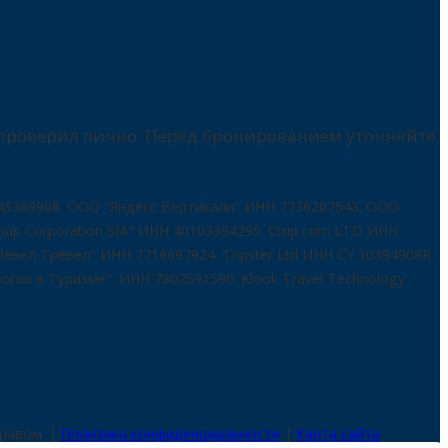
и проверил лично. Перед бронированием уточняйте
369908. ООО "Яндекс Вертикали" ИНН 7736207543. ООО
up Corporation SIA" ИНН 40103394295. Ctrip.com LTD ИНН
вел Тревел" ИНН 7716697924. Tripster Ltd ИНН CY 10394908R.
ии в Туризме". ИНН 7802591590. Klook Travel Technology
равом. |
Политика конфиденциальности
|
Карта сайта