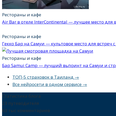
Рестораны и кафе
Air Bar в отеле InterContinental — лучшее место для
Рестораны и кафе
Гекко Бар на Самуи — культовое место для встреч 
Рестораны и кафе
Бар Samui Camp — лучший вьпоинт на Самуи и стр
ТОП-5 страховок в Таиланд →
Все нейросети в одном сервисе →
Статистика блога
23 путеводителя
63 тыс комментариев