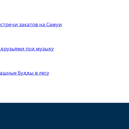
 встречи закатов на Самуи
с друзьями под музыку
ашные Будды в лесу