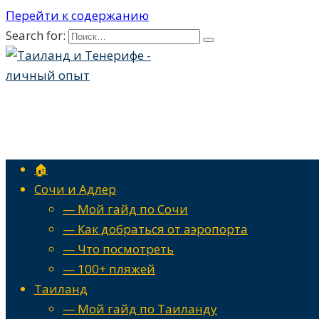
Перейти к содержанию
Search for:
🏠
Сочи и Адлер
— Мой гайд по Сочи
— Как добраться от аэропорта
— Что посмотреть
— 100+ пляжей
Таиланд
— Мой гайд по Таиланду