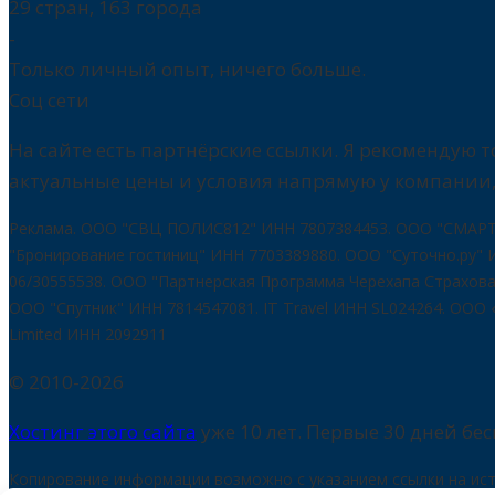
29 стран, 163 города
-
Только личный опыт, ничего больше.
Соц сети
На сайте есть партнёрские ссылки. Я рекомендую
актуальные цены и условия напрямую у компании,
Реклама. ООО "СВЦ ПОЛИС812" ИНН 7807384453. ООО "СМАРТ 
"Бронирование гостиниц" ИНН 7703389880. ООО "Суточно.ру" ИН
06/30555538. ООО "Партнерская Программа Черехапа Страхован
ООО "Спутник" ИНН 7814547081. IT Travel ИНН SL024264. ООО 
Limited ИНН 2092911
© 2010-2026
Хостинг этого сайта
уже 10 лет. Первые 30 дней бес
Копирование информации возможно с указанием ссылки на ист