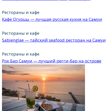
Рестораны и кафе
Кафе Огурцы — лучшая русская кухня на Самуи
Рестораны и кафе
Sabienglae — тайский seafood ресторан на Самуи
Рестораны и кафе
Рок Бар Самуи — лучший регги-бар на острове