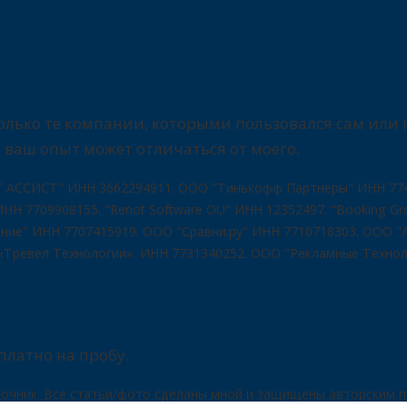
 только те компании, которыми пользовался сам ил
 ваш опыт может отличаться от моего.
АССИСТ" ИНН 3662294911. ООО "Тинькофф Партнеры" ИНН 7743
Н 7709908155. "Renot Software OU" ИНН 12352497. "Booking Gro
ие" ИНН 7707415919. OOO "Сравни.ру" ИНН 7710718303. ООО "Ле
«Тревел Технологии». ИНН 7731340252. ООО "Рекламные Технолог
платно на пробу.
очник. Все статьи/фото сделаны мной и защищены авторским п