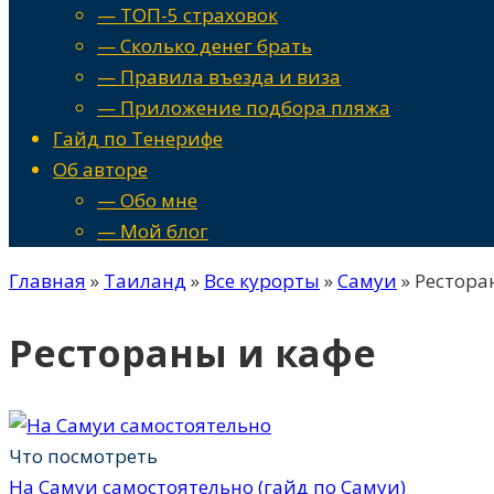
— ТОП-5 страховок
— Сколько денег брать
— Правила въезда и виза
— Приложение подбора пляжа
Гайд по Тенерифе
Об авторе
— Обо мне
— Мой блог
Главная
»
Таиланд
»
Все курорты
»
Самуи
»
Рестора
Рестораны и кафе
Что посмотреть
На Самуи самостоятельно (гайд по Самуи)