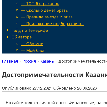
— ТОП-5 страховок
— Сколько денег брать
— Правила въезда и виза
— Приложение подбора пляжа
Гайд по Тенерифе
Об авторе
— Обо мне
— Мой блог
Главная
»
Россия
»
Казань
»
Достопримечательности
Достопримечательности Казани
Опубликовано
27.12.2021
Обновлено
28.06.2026
На сайте только личный опыт. Финансовые, налог