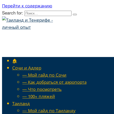
Перейти к содержанию
Search for:
🏠
Сочи и Адлер
— Мой гайд по Сочи
— Как добраться от аэропорта
— Что посмотреть
— 100+ пляжей
Таиланд
— Мой гайд по Таиланду