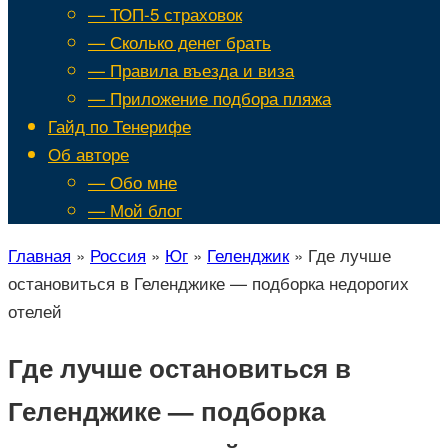
— ТОП-5 страховок
— Сколько денег брать
— Правила въезда и виза
— Приложение подбора пляжа
Гайд по Тенерифе
Об авторе
— Обо мне
— Мой блог
Главная
»
Россия
»
Юг
»
Геленджик
»
Где лучше
остановиться в Геленджике — подборка недорогих
отелей
Где лучше остановиться в
Геленджике — подборка