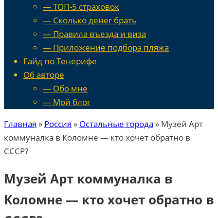
— ТОП-5 страховок
— Сколько денег брать
— Правила въезда и виза
— Приложение подбора пляжа
Гайд по Тенерифе
Об авторе
— Обо мне
— Мой блог
Главная
»
Россия
»
Остальные города
»
Музей Арт
коммуналка в Коломне — кто хочет обратно в
СССР?
Музей Арт коммуналка в
Коломне — кто хочет обратно в