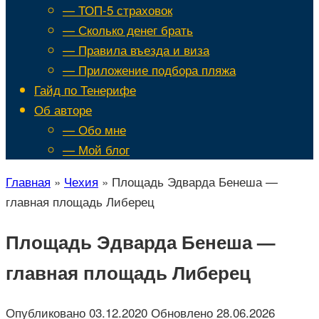
— ТОП-5 страховок
— Сколько денег брать
— Правила въезда и виза
— Приложение подбора пляжа
Гайд по Тенерифе
Об авторе
— Обо мне
— Мой блог
Главная
»
Чехия
»
Площадь Эдварда Бенеша —
главная площадь Либерец
Площадь Эдварда Бенеша —
главная площадь Либерец
Опубликовано
03.12.2020
Обновлено
28.06.2026