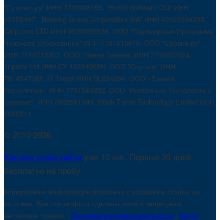
"Суточно.ру" ИНН 7709908155. "Renot Software OU" ИНН
12352497. "Booking Group Corporation SIA" ИНН 40103394295.
Ctrip.com LTD ИНН 06/30555538. ООО "Партнерская Программа
Черехапа Страхование" ИНН 7707415919. OOO "Сравни.ру"
ИНН 7710718303. ООО "Левел Тревел" ИНН 7716697924.
Tripster Ltd ИНН CY 10394908R. ООО "Спутник" ИНН
7814547081. IT Travel ИНН SL024264. ООО «Тревел
Технологии». ИНН 7731340252. ООО "Рекламные Технологии в
Туризме". ИНН 7802591590. Klook Travel Technology Limited ИНН
2092911
© 2010-2026
Хостинг этого сайта
уже 10 лет. Первые 30 дней
бесплатно на пробу.
Копирование информации возможно с указанием ссылки на
источник. Все статьи/фото сделаны мной и защищены
авторским правом. |
Политика конфиденциальности
|
Карта