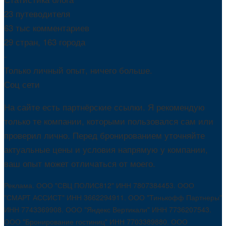
23 путеводителя
63 тыс комментариев
29 стран, 163 города
-
Только личный опыт, ничего больше.
Соц сети
На сайте есть партнёрские ссылки. Я рекомендую
только те компании, которыми пользовался сам или
проверил лично. Перед бронированием уточняйте
актуальные цены и условия напрямую у компании,
ваш опыт может отличаться от моего.
Реклама. ООО "СВЦ ПОЛИС812" ИНН 7807384453. ООО
"СМАРТ АССИСТ" ИНН 3662294911. ООО "Тинькофф Партнеры"
ИНН 7743369908. ООО "Яндекс Вертикали" ИНН 7736207543.
ООО "Бронирование гостиниц" ИНН 7703389880. ООО