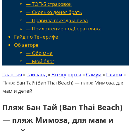
— ТОП-5 страховок
— Сколько денег брать
— Правила въезда и виза
— Приложение подбора пляжа
Гайд по Тенерифе
Об авторе
— Обо мне
— Мой блог
Главная
»
Таиланд
»
Все курорты
»
Самуи
»
Пляжи
»
Пляж Бан Тай (Ban Thai Beach) — пляж Мимоза, для
мам и детей
Пляж Бан Тай (Ban Thai Beach)
— пляж Мимоза, для мам и