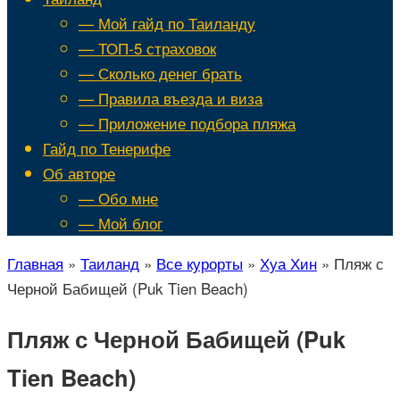
— Мой гайд по Таиланду
— ТОП-5 страховок
— Сколько денег брать
— Правила въезда и виза
— Приложение подбора пляжа
Гайд по Тенерифе
Об авторе
— Обо мне
— Мой блог
Главная
»
Таиланд
»
Все курорты
»
Хуа Хин
»
Пляж с
Черной Бабищей (Puk Tien Beach)
Пляж с Черной Бабищей (Puk
Tien Beach)