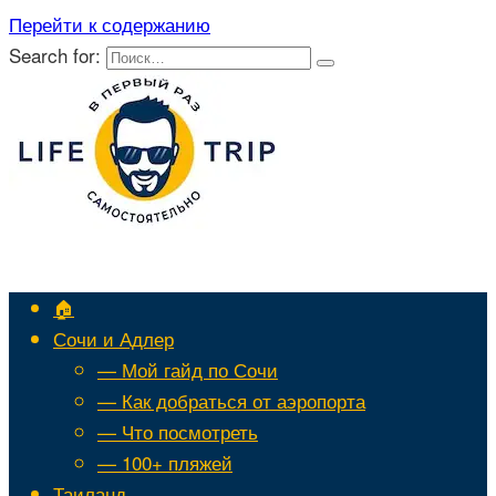
Перейти к содержанию
Search for:
🏠
Сочи и Адлер
— Мой гайд по Сочи
— Как добраться от аэропорта
— Что посмотреть
— 100+ пляжей
Таиланд