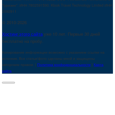
Туризме". ИНН 7802591590. Klook Travel Technology Limited ИНН
2092911
© 2010-2026
Хостинг этого сайта
уже 10 лет. Первые 30 дней
бесплатно на пробу.
Копирование информации возможно с указанием ссылки на
источник. Все статьи/фото сделаны мной и защищены
авторским правом. |
Политика конфиденциальности
|
Карта
сайта