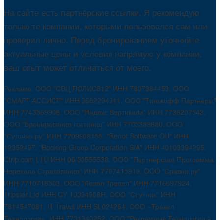
На сайте есть партнёрские ссылки. Я рекомендую
только те компании, которыми пользовался сам или
проверил лично. Перед бронированием уточняйте
актуальные цены и условия напрямую у компании,
ваш опыт может отличаться от моего.
Реклама. ООО "СВЦ ПОЛИС812" ИНН 7807384453. ООО
"СМАРТ АССИСТ" ИНН 3662294911. ООО "Тинькофф Партнеры"
ИНН 7743369908. ООО "Яндекс Вертикали" ИНН 7736207543.
ООО "Бронирование гостиниц" ИНН 7703389880. ООО
"Суточно.ру" ИНН 7709908155. "Renot Software OU" ИНН
12352497. "Booking Group Corporation SIA" ИНН 40103394295.
Ctrip.com LTD ИНН 06/30555538. ООО "Партнерская Программа
Черехапа Страхование" ИНН 7707415919. OOO "Сравни.ру"
ИНН 7710718303. ООО "Левел Тревел" ИНН 7716697924.
Tripster Ltd ИНН CY 10394908R. ООО "Спутник" ИНН
7814547081. IT Travel ИНН SL024264. ООО «Тревел
Технологии». ИНН 7731340252. ООО "Рекламные Технологии в