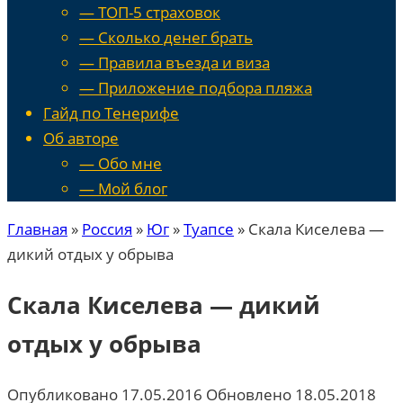
— ТОП-5 страховок
— Сколько денег брать
— Правила въезда и виза
— Приложение подбора пляжа
Гайд по Тенерифе
Об авторе
— Обо мне
— Мой блог
Главная
»
Россия
»
Юг
»
Туапсе
»
Скала Киселева —
дикий отдых у обрыва
Скала Киселева — дикий
отдых у обрыва
Опубликовано
17.05.2016
Обновлено
18.05.2018