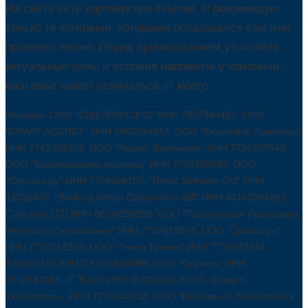
На сайте есть партнёрские ссылки. Я рекомендую
только те компании, которыми пользовался сам или
проверил лично. Перед бронированием уточняйте
актуальные цены и условия напрямую у компании,
ваш опыт может отличаться от моего.
Реклама. ООО "СВЦ ПОЛИС812" ИНН 7807384453. ООО
"СМАРТ АССИСТ" ИНН 3662294911. ООО "Тинькофф Партнеры"
ИНН 7743369908. ООО "Яндекс Вертикали" ИНН 7736207543.
ООО "Бронирование гостиниц" ИНН 7703389880. ООО
"Суточно.ру" ИНН 7709908155. "Renot Software OU" ИНН
12352497. "Booking Group Corporation SIA" ИНН 40103394295.
Ctrip.com LTD ИНН 06/30555538. ООО "Партнерская Программа
Черехапа Страхование" ИНН 7707415919. OOO "Сравни.ру"
ИНН 7710718303. ООО "Левел Тревел" ИНН 7716697924.
Tripster Ltd ИНН CY 10394908R. ООО "Спутник" ИНН
7814547081. IT Travel ИНН SL024264. ООО «Тревел
Технологии». ИНН 7731340252. ООО "Рекламные Технологии в