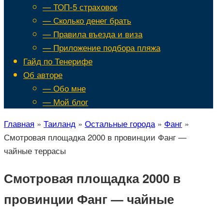
— ТОП-5 страховок
— Сколько денег брать
— Правила въезда и виза
— Приложение подбора пляжа
Гайд по Тенерифе
Об авторе
— Обо мне
— Мой блог
Главная
»
Таиланд
»
Остальные города
»
Фанг
»
Смотровая площадка 2000 в провинции Фанг —
чайные террасы
Смотровая площадка 2000 в
провинции Фанг — чайные