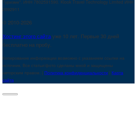
Туризме". ИНН 7802591590. Klook Travel Technology Limited ИНН
2092911
© 2010-2026
Хостинг этого сайта
уже 10 лет. Первые 30 дней
бесплатно на пробу.
Копирование информации возможно с указанием ссылки на
источник. Все статьи/фото сделаны мной и защищены
авторским правом. |
Политика конфиденциальности
|
Карта
сайта