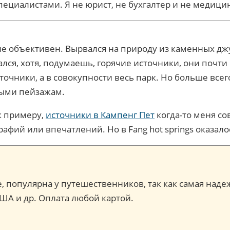
пециалистами. Я не юрист, не бухгалтер и не медиц
м не объективен. Вырвался на природу из каменных д
ался, хотя, подумаешь, горячие источники, они почти 
источники, а в совокупности весь парк. Но больше вс
ными пейзажам.
к примеру,
источники в Кампенг Пет
когда-то меня со
рафий или впечатлений. Но в Fang hot springs оказало
ce, популярна у путешественников, так как самая наде
США и др. Оплата любой картой.