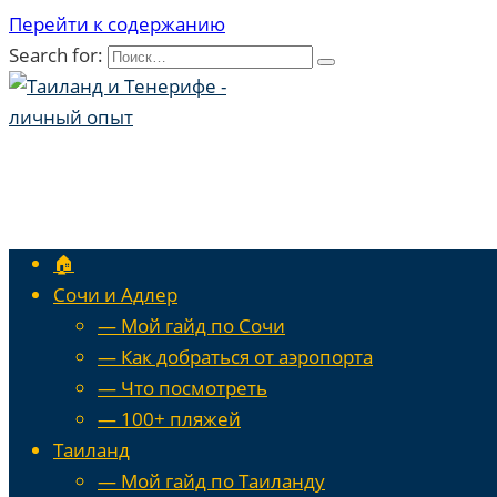
Перейти к содержанию
Search for:
🏠
Сочи и Адлер
— Мой гайд по Сочи
— Как добраться от аэропорта
— Что посмотреть
— 100+ пляжей
Таиланд
— Мой гайд по Таиланду