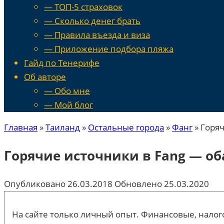
— ТОП-5 страховок
— Сколько денег брать
— Правила въезда и виза
— Приложение подбора пляжа
Гайд по Тенерифе
Об авторе
— Обо мне
— Мой блог
Главная
»
Таиланд
»
Остальные города
»
Фанг
»
Горяч
Горячие источники в Fang — об
Опубликовано
26.03.2018
Обновлено
25.03.2020
На сайте только личный опыт. Финансовые, налого