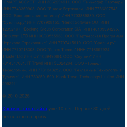
"СМАРТ АССИСТ" ИНН 3662294911. ООО "Тинькофф Партнеры"
ИНН 7743369908. ООО "Яндекс Вертикали" ИНН 7736207543.
ООО "Бронирование гостиниц" ИНН 7703389880. ООО
"Суточно.ру" ИНН 7709908155. "Renot Software OU" ИНН
12352497. "Booking Group Corporation SIA" ИНН 40103394295.
Ctrip.com LTD ИНН 06/30555538. ООО "Партнерская Программа
Черехапа Страхование" ИНН 7707415919. OOO "Сравни.ру"
ИНН 7710718303. ООО "Левел Тревел" ИНН 7716697924.
Tripster Ltd ИНН CY 10394908R. ООО "Спутник" ИНН
7814547081. IT Travel ИНН SL024264. ООО «Тревел
Технологии». ИНН 7731340252. ООО "Рекламные Технологии в
Туризме". ИНН 7802591590. Klook Travel Technology Limited ИНН
2092911
© 2010-2026
Хостинг этого сайта
уже 10 лет. Первые 30 дней
бесплатно на пробу.