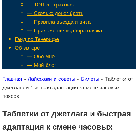
— ТОП-5 страховок
— Сколько денег брать
— Правила въезда и виза
— Приложение подбора пляжа
Гайд по Тенерифе
Об авторе
— Обо мне
— Мой блог
Главная
»
Лайфхаки и советы
»
Билеты
»
Таблетки от
джетлага и быстрая адаптация к смене часовых
поясов
Таблетки от джетлага и быстрая
адаптация к смене часовых