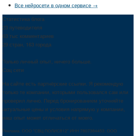
Все нейросети в одном сервисе →
Статистика блога
23 путеводителя
63 тыс комментариев
29 стран, 163 города
-
Только личный опыт, ничего больше.
Соц сети
На сайте есть партнёрские ссылки. Я рекомендую
только те компании, которыми пользовался сам или
проверил лично. Перед бронированием уточняйте
актуальные цены и условия напрямую у компании,
ваш опыт может отличаться от моего.
Реклама. ООО "СВЦ ПОЛИС812" ИНН 7807384453. ООО