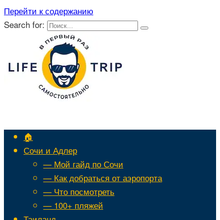
Перейти к содержанию
Search for:
🏠
Сочи и Адлер
— Мой гайд по Сочи
— Как добраться от аэропорта
— Что посмотреть
— 100+ пляжей
Таиланд