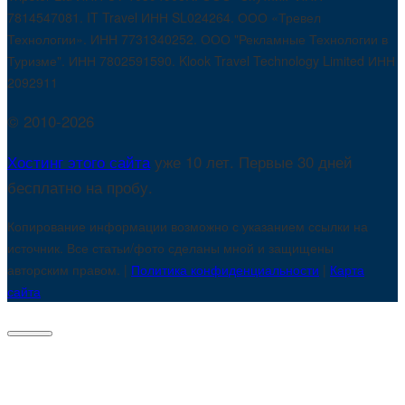
7814547081. IT Travel ИНН SL024264. ООО «Тревел
Технологии». ИНН 7731340252. ООО "Рекламные Технологии в
Туризме". ИНН 7802591590. Klook Travel Technology Limited ИНН
2092911
© 2010-2026
Хостинг этого сайта
уже 10 лет. Первые 30 дней
бесплатно на пробу.
Копирование информации возможно с указанием ссылки на
источник. Все статьи/фото сделаны мной и защищены
авторским правом. |
Политика конфиденциальности
|
Карта
сайта