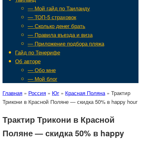
— Мой гайд по Таиланду
— ТОП-5 страховок
— Сколько денег брать
— Правила въезда и виза
— Приложение подбора пляжа
Гайд по Тенерифе
Об авторе
— Обо мне
— Мой блог
Главная
»
Россия
»
Юг
»
Красная Поляна
»
Трактир
Трикони в Красной Поляне — скидка 50% в happy hour
Трактир Трикони в Красной
Поляне — скидка 50% в happy