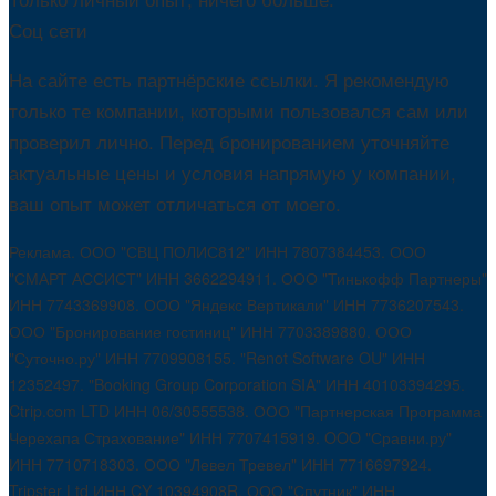
Соц сети
На сайте есть партнёрские ссылки. Я рекомендую
только те компании, которыми пользовался сам или
проверил лично. Перед бронированием уточняйте
актуальные цены и условия напрямую у компании,
ваш опыт может отличаться от моего.
Реклама. ООО "СВЦ ПОЛИС812" ИНН 7807384453. ООО
"СМАРТ АССИСТ" ИНН 3662294911. ООО "Тинькофф Партнеры"
ИНН 7743369908. ООО "Яндекс Вертикали" ИНН 7736207543.
ООО "Бронирование гостиниц" ИНН 7703389880. ООО
"Суточно.ру" ИНН 7709908155. "Renot Software OU" ИНН
12352497. "Booking Group Corporation SIA" ИНН 40103394295.
Ctrip.com LTD ИНН 06/30555538. ООО "Партнерская Программа
Черехапа Страхование" ИНН 7707415919. OOO "Сравни.ру"
ИНН 7710718303. ООО "Левел Тревел" ИНН 7716697924.
Tripster Ltd ИНН CY 10394908R. ООО "Спутник" ИНН