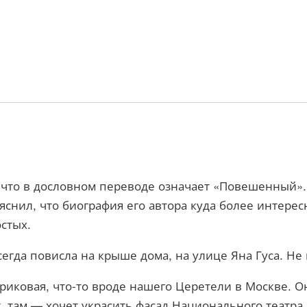
, что в дословном переводе означает «Повешенный».
снил, что биография его автора куда более интере
стых.
сегда повисла на крыше дома, на улице Яна Гуса. Не 
иковая, что-то вроде нашего Церетели в Москве. Он
т, там — хочет украсить фасад Национального театр