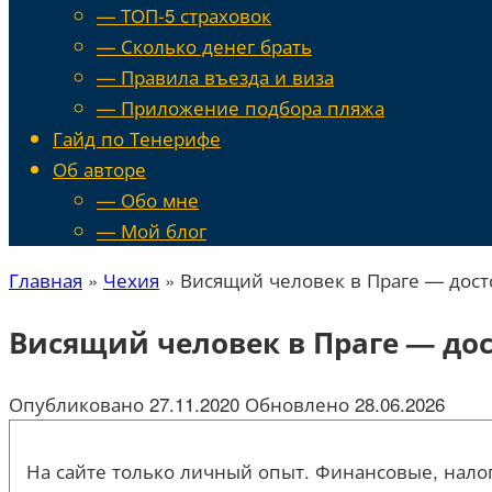
— ТОП-5 страховок
— Сколько денег брать
— Правила въезда и виза
— Приложение подбора пляжа
Гайд по Тенерифе
Об авторе
— Обо мне
— Мой блог
Главная
»
Чехия
»
Висящий человек в Праге — дост
Висящий человек в Праге — до
Опубликовано
27.11.2020
Обновлено
28.06.2026
На сайте только личный опыт. Финансовые, налог