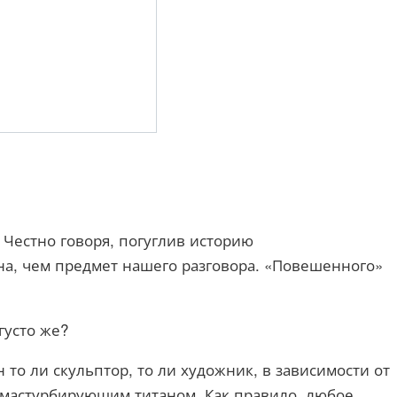
 Честно говоря, погуглив историю
сна, чем предмет нашего разговора. «Повешенного»
густо же?
 то ли скульптор, то ли художник, в зависимости от
а мастурбирующим титаном. Как правило, любое