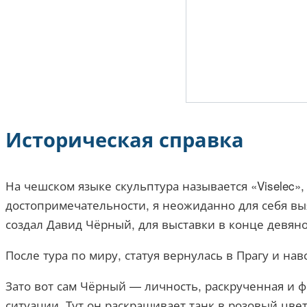
Историческая справка
На чешском языке скульптура называется «Viselec»
достопримечательности, я неожиданно для себя выя
создал Давид Чёрный, для выставки в конце девяно
После тура по миру, статуя вернулась в Прагу и нав
Зато вот сам Чёрный — личность, раскрученная и фр
ситуации. Тут он раскрашивает танк в розовый цве