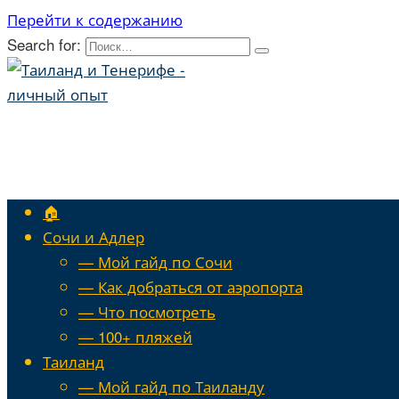
Перейти к содержанию
Search for:
🏠
Сочи и Адлер
— Мой гайд по Сочи
— Как добраться от аэропорта
— Что посмотреть
— 100+ пляжей
Таиланд
— Мой гайд по Таиланду