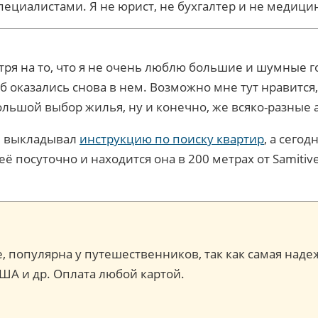
пециалистами. Я не юрист, не бухгалтер и не медиц
отря на то, что я не очень люблю большие и шумные г
еб оказались снова в нем. Возможно мне тут нравитс
ольшой выбор жилья, ну и конечно, же всяко-разные а
, выкладывал
инструкцию по поиску квартир
, а сего
 посуточно и находится она в 200 метрах от Samitivej
ce, популярна у путешественников, так как самая наде
США и др. Оплата любой картой.