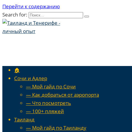
Перейти к содержанию
Search for:
🏠
Сочи и Адлер
— Мой гайд по Сочи
— Как добраться от аэропорта
— Что посмотреть
— 100+ пляжей
Таиланд
— Мой гайд по Таиланду