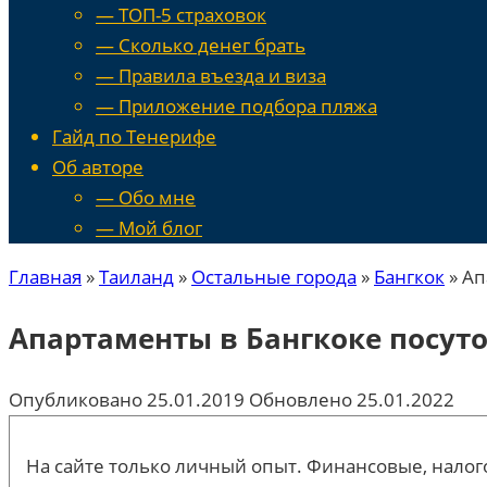
— ТОП-5 страховок
— Сколько денег брать
— Правила въезда и виза
— Приложение подбора пляжа
Гайд по Тенерифе
Об авторе
— Обо мне
— Мой блог
Главная
»
Таиланд
»
Остальные города
»
Бангкок
»
Ап
Апартаменты в Бангкоке посут
Опубликовано
25.01.2019
Обновлено
25.01.2022
На сайте только личный опыт. Финансовые, налого