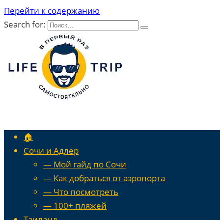
Перейти к содержанию
Search for:
🏠
Сочи и Адлер
— Мой гайд по Сочи
— Как добраться от аэропорта
— Что посмотреть
— 100+ пляжей
Таиланд