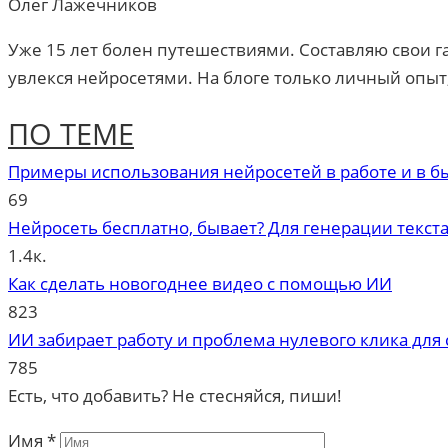
Олег Лажечников
Уже 15 лет болен путешествиями. Составляю свои г
увлекся нейросетями. На блоге только личный опыт
ПО ТЕМЕ
Примеры использования нейросетей в работе и в б
69
Нейросеть бесплатно, бывает? Для генерации текста
1.4к.
Как сделать новогоднее видео с помощью ИИ
823
ИИ забираeт работу и проблема нулевого клика для 
785
Есть, что добавить? Не стесняйся, пиши!
Имя
*