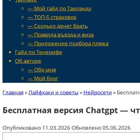
— Мой гайд по Таиланду
— ТОП-5 страховок
— Сколько денег брать
— Правила въезда и виза
— Приложение подбора пляжа
Гайд по Тенерифе
Об авторе
— Обо мне
— Мой блог
Главная
»
Лайфхаки и советы
»
Нейросети
»
Бесплатн
Бесплатная версия Chatgpt — чт
Опубликовано
11.03.2026
Обновлено
05.06.2026