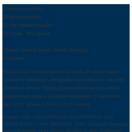
Статистика блога
23 путеводителя
63 тыс комментариев
29 стран, 163 города
-
Только личный опыт, ничего больше.
Соц сети
На сайте есть партнёрские ссылки. Я рекомендую
только те компании, которыми пользовался сам или
проверил лично. Перед бронированием уточняйте
актуальные цены и условия напрямую у компании,
ваш опыт может отличаться от моего.
Реклама. ООО "СВЦ ПОЛИС812" ИНН 7807384453. ООО
"СМАРТ АССИСТ" ИНН 3662294911. ООО "Тинькофф Партнеры"
ИНН 7743369908. ООО "Яндекс Вертикали" ИНН 7736207543.