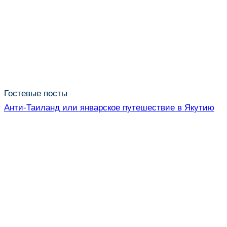
Гостевые посты
Анти-Таиланд или январское путешествие в Якутию