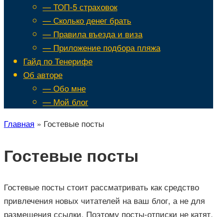
— ТОП-5 страховок
— Сколько денег брать
— Правила въезда и виза
— Приложение подбора пляжа
Гайд по Тенерифе
Об авторе
— Обо мне
— Мой блог
Главная
»
Гостевые посты
Гостевые посты
Гостевые посты стоит рассматривать как средство
привлечения новых читателей на ваш блог, а не для
размещения ссылки. Поэтому посты-отписки не катят,