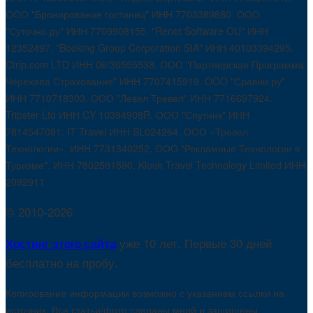
ООО "Бронирование гостиниц" ИНН 7703389880. ООО
"Суточно.ру" ИНН 7709908155. "Renot Software OU" ИНН
12352497. "Booking Group Corporation SIA" ИНН 40103394295.
Ctrip.com LTD ИНН 06/30555538. ООО "Партнерская Программа
Черехапа Страхование" ИНН 7707415919. OOO "Сравни.ру"
ИНН 7710718303. ООО "Левел Тревел" ИНН 7716697924.
Tripster Ltd ИНН CY 10394908R. ООО "Спутник" ИНН
7814547081. IT Travel ИНН SL024264. ООО «Тревел
Технологии». ИНН 7731340252. ООО "Рекламные Технологии в
Туризме". ИНН 7802591590. Klook Travel Technology Limited ИНН
2092911
© 2010-2026
Хостинг этого сайта
уже 10 лет. Первые 30 дней
бесплатно на пробу.
Копирование информации возможно с указанием ссылки на
источник. Все статьи/фото сделаны мной и защищены