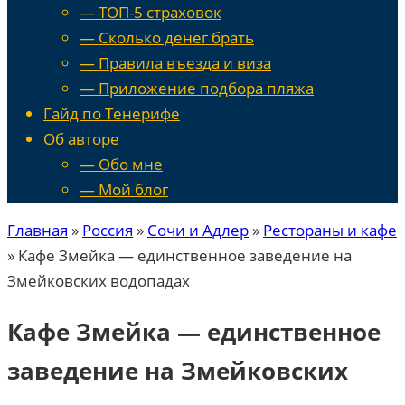
— ТОП-5 страховок
— Сколько денег брать
— Правила въезда и виза
— Приложение подбора пляжа
Гайд по Тенерифе
Об авторе
— Обо мне
— Мой блог
Главная
»
Россия
»
Сочи и Адлер
»
Рестораны и кафе
»
Кафе Змейка — единственное заведение на
Змейковских водопадах
Кафе Змейка — единственное
заведение на Змейковских