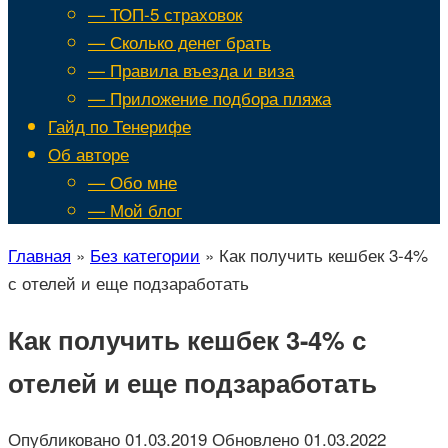
— ТОП-5 страховок
— Сколько денег брать
— Правила въезда и виза
— Приложение подбора пляжа
Гайд по Тенерифе
Об авторе
— Обо мне
— Мой блог
Главная
»
Без категории
»
Как получить кешбек 3-4%
с отелей и еще подзаработать
Как получить кешбек 3-4% с
отелей и еще подзаработать
Опубликовано
01.03.2019
Обновлено
01.03.2022