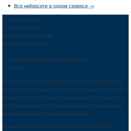
Все нейросети в одном сервисе →
Статистика блога
23 путеводителя
63 тыс комментариев
29 стран, 163 города
-
Только личный опыт, ничего больше.
Соц сети
На сайте есть партнёрские ссылки. Я рекомендую
только те компании, которыми пользовался сам или
проверил лично. Перед бронированием уточняйте
актуальные цены и условия напрямую у компании,
ваш опыт может отличаться от моего.
Реклама. ООО "СВЦ ПОЛИС812" ИНН 7807384453. ООО