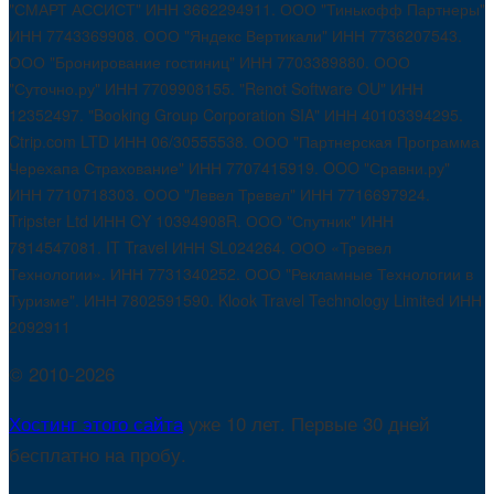
"СМАРТ АССИСТ" ИНН 3662294911. ООО "Тинькофф Партнеры"
ИНН 7743369908. ООО "Яндекс Вертикали" ИНН 7736207543.
ООО "Бронирование гостиниц" ИНН 7703389880. ООО
"Суточно.ру" ИНН 7709908155. "Renot Software OU" ИНН
12352497. "Booking Group Corporation SIA" ИНН 40103394295.
Ctrip.com LTD ИНН 06/30555538. ООО "Партнерская Программа
Черехапа Страхование" ИНН 7707415919. OOO "Сравни.ру"
ИНН 7710718303. ООО "Левел Тревел" ИНН 7716697924.
Tripster Ltd ИНН CY 10394908R. ООО "Спутник" ИНН
7814547081. IT Travel ИНН SL024264. ООО «Тревел
Технологии». ИНН 7731340252. ООО "Рекламные Технологии в
Туризме". ИНН 7802591590. Klook Travel Technology Limited ИНН
2092911
© 2010-2026
Хостинг этого сайта
уже 10 лет. Первые 30 дней
бесплатно на пробу.