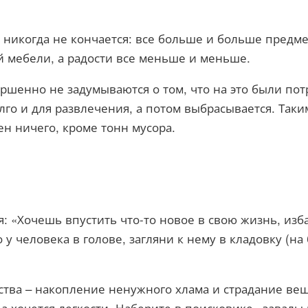
е никогда не кончается: все больше и больше предм
й мебели, а радости все меньше и меньше.
ершенно не задумываются о том, что на это были по
олго и для развлечения, а потом выбрасывается. Так
ен ничего, кроме тонн мусора.
: «Хочешь впустить что-то новое в свою жизнь, изб
 у человека в голове, загляни к нему в кладовку (на
ства – накопление ненужного хлама и страдание ве
а хочется легкости. Наберите в поисковике «завалы 