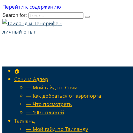
Перейти к содержанию
Search for:
🏠
Сочи и Адлер
— Мой гайд по Сочи
— Как добраться от аэропорта
— Что посмотреть
— 100+ пляжей
Таиланд
— Мой гайд по Таиланду