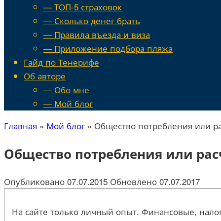
— ТОП-5 страховок
— Сколько денег брать
— Правила въезда и виза
— Приложение подбора пляжа
Гайд по Тенерифе
Об авторе
— Обо мне
— Мой блог
Главная
»
Мой блог
»
Общество потребления или р
Общество потребления или ра
Опубликовано
07.07.2015
Обновлено
07.07.2017
На сайте только личный опыт. Финансовые, налог