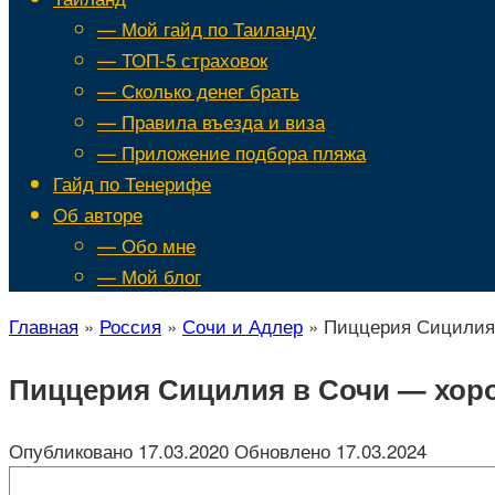
— Мой гайд по Таиланду
— ТОП-5 страховок
— Сколько денег брать
— Правила въезда и виза
— Приложение подбора пляжа
Гайд по Тенерифе
Об авторе
— Обо мне
— Мой блог
Главная
»
Россия
»
Сочи и Адлер
»
Пиццерия Сицилия 
Пиццерия Сицилия в Сочи — хоро
Опубликовано
17.03.2020
Обновлено
17.03.2024