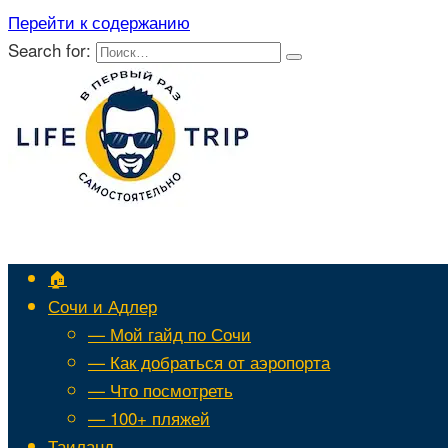
Перейти к содержанию
Search for:
🏠
Сочи и Адлер
— Мой гайд по Сочи
— Как добраться от аэропорта
— Что посмотреть
— 100+ пляжей
Таиланд