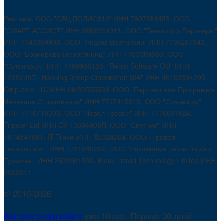
Реклама. ООО "СВЦ ПОЛИС812" ИНН 7807384453. ООО
"СМАРТ АССИСТ" ИНН 3662294911. ООО "Тинькофф Партнеры"
ИНН 7743369908. ООО "Яндекс Вертикали" ИНН 7736207543.
ООО "Бронирование гостиниц" ИНН 7703389880. ООО
"Суточно.ру" ИНН 7709908155. "Renot Software OU" ИНН
12352497. "Booking Group Corporation SIA" ИНН 40103394295.
Ctrip.com LTD ИНН 06/30555538. ООО "Партнерская Программа
Черехапа Страхование" ИНН 7707415919. OOO "Сравни.ру"
ИНН 7710718303. ООО "Левел Тревел" ИНН 7716697924.
Tripster Ltd ИНН CY 10394908R. ООО "Спутник" ИНН
7814547081. IT Travel ИНН SL024264. ООО «Тревел
Технологии». ИНН 7731340252. ООО "Рекламные Технологии в
Туризме". ИНН 7802591590. Klook Travel Technology Limited ИНН
2092911
© 2010-2026
Хостинг этого сайта
уже 10 лет. Первые 30 дней