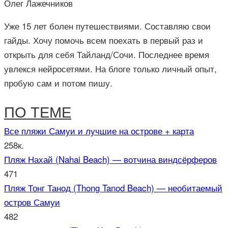
Олег Лажечников
Уже 15 лет болен путешествиями. Составляю свои
гайды. Хочу помочь всем поехать в первый раз и
открыть для себя Тайланд/Сочи. Последнее время
увлекся нейросетями. На блоге только личный опыт,
пробую сам и потом пишу.
ПО ТЕМЕ
Все пляжи Самуи и лучшие на острове + карта
258к.
Пляж Нахай (Nahai Beach) — вотчина виндсёрферов
471
Пляж Тонг Танод (Thong Tanod Beach) — необитаемый
остров Самуи
482