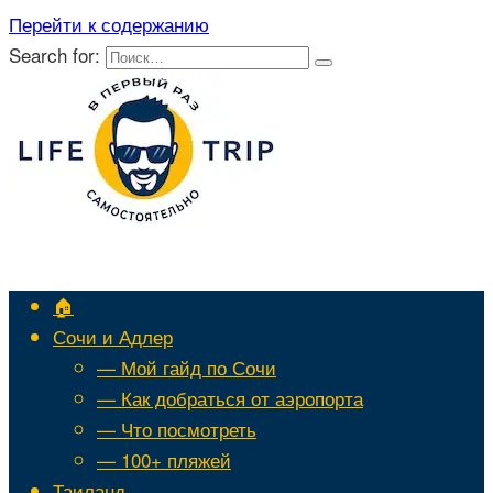
Перейти к содержанию
Search for:
🏠
Сочи и Адлер
— Мой гайд по Сочи
— Как добраться от аэропорта
— Что посмотреть
— 100+ пляжей
Таиланд