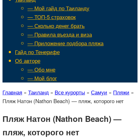
— Мой гайд по Таиланду
— ТОП-5 страховок
— Сколько денег брать
— Правила въезда и виза
— Приложение подбора пляжа
Гайд по Тенерифе
Об авторе
— Обо мне
— Мой блог
Главная
»
Таиланд
»
Все курорты
»
Самуи
»
Пляжи
»
Пляж Натон (Nathon Beach) — пляж, которого нет
Пляж Натон (Nathon Beach) —
пляж, которого нет