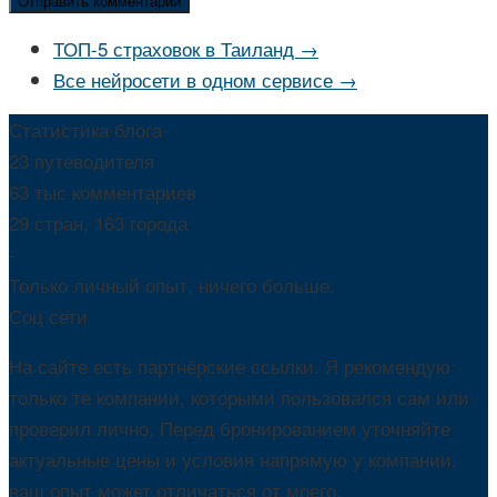
ТОП-5 страховок в Таиланд →
Все нейросети в одном сервисе →
Статистика блога
23 путеводителя
63 тыс комментариев
29 стран, 163 города
-
Только личный опыт, ничего больше.
Соц сети
На сайте есть партнёрские ссылки. Я рекомендую
только те компании, которыми пользовался сам или
проверил лично. Перед бронированием уточняйте
актуальные цены и условия напрямую у компании,
ваш опыт может отличаться от моего.