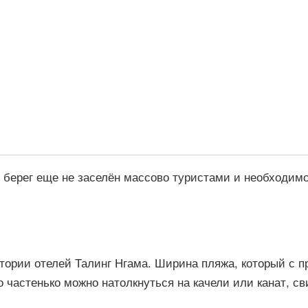
й берег еще не заселён массово туристами и необходимос
тории отелей Талинг Нгама. Ширина пляжа, который с п
о частенько можно натолкнуться на качели или канат, 