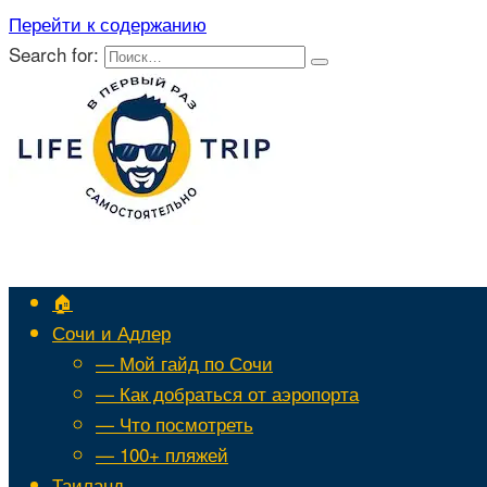
Перейти к содержанию
Search for:
🏠
Сочи и Адлер
— Мой гайд по Сочи
— Как добраться от аэропорта
— Что посмотреть
— 100+ пляжей
Таиланд