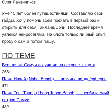
Олег Лажечников
Уже 15 лет болен путешествиями. Составляю свои
гайды. Хочу помочь всем поехать в первый раз и
открыть для себя Тайланд/Сочи. Последнее время
увлекся нейросетями. На блоге только личный опыт,
пробую сам и потом пишу.
ПО ТЕМЕ
Все пляжи Самуи и лучшие на острове + карта
258к.
Пляж Нахай (Nahai Beach) — вотчина виндсёрферов
471
Пляж Тонг Танод (Thong Tanod Beach) — необитаемый
остров Самуи
482