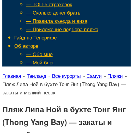
— ТОП-5 страховок
— Сколько денег брать
— Правила въезда и виза
— Приложение подбора пляжа
Гайд по Тенерифе
Об авторе
— Обо мне
— Мой блог
Главная
»
Таиланд
»
Все курорты
»
Самуи
»
Пляжи
»
Пляж Липа Ной в бухте Тонг Янг (Thong Yang Bay) —
закаты и мелкий песок
Пляж Липа Ной в бухте Тонг Янг
(Thong Yang Bay) — закаты и