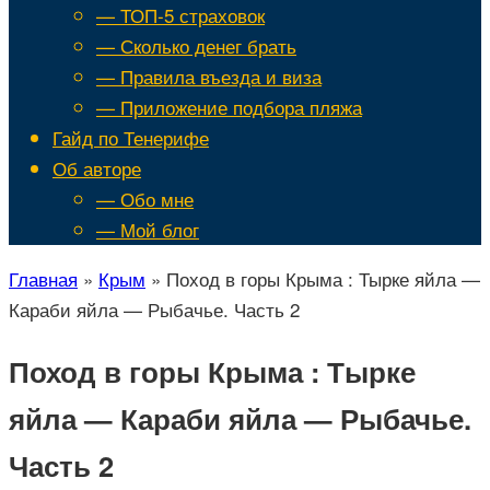
— ТОП-5 страховок
— Сколько денег брать
— Правила въезда и виза
— Приложение подбора пляжа
Гайд по Тенерифе
Об авторе
— Обо мне
— Мой блог
Главная
»
Крым
»
Поход в горы Крыма : Тырке яйла —
Караби яйла — Рыбачье. Часть 2
Поход в горы Крыма : Тырке
яйла — Караби яйла — Рыбачье.
Часть 2