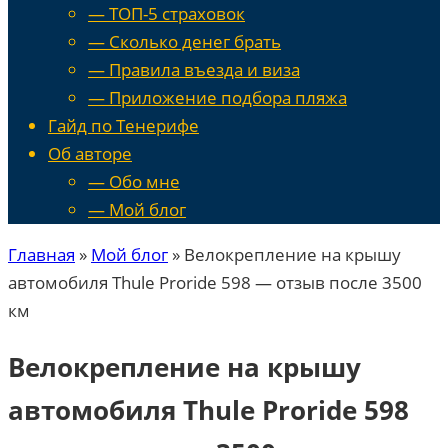
— ТОП-5 страховок
— Сколько денег брать
— Правила въезда и виза
— Приложение подбора пляжа
Гайд по Тенерифе
Об авторе
— Обо мне
— Мой блог
Главная
»
Мой блог
»
Велокрепление на крышу
автомобиля Thule Proride 598 — отзыв после 3500
км
Велокрепление на крышу
автомобиля Thule Proride 598