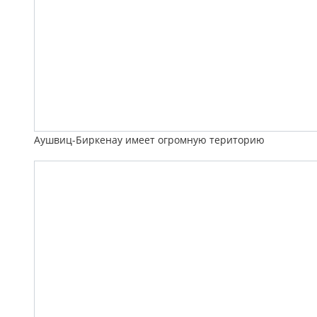
Аушвиц-Биркенау имеет огромную територию