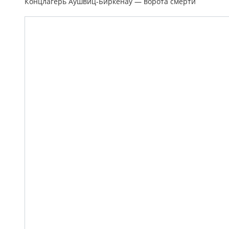
Концлагерь Аушвиц-Биркенау — ворота смерти