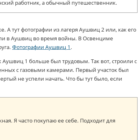
инский работник, а обычный путешественник.
ке. А тут фотографии из лагеря Аушвиц 2 или, как его
ли в Аушвиц во время войны. В Освенциме
руга.
Фотографии Аушвиц 1
.
 Аушвиц 1 больше был трудовым. Так вот, строили с
щенных с газовыми камерами. Первый участок был
твертый не успели начать. Что бы тут было, если
жная. Я часто покупаю ее себе. Подходит для