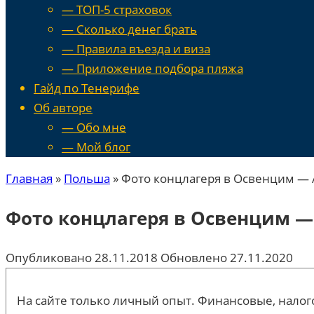
— ТОП-5 страховок
— Сколько денег брать
— Правила въезда и виза
— Приложение подбора пляжа
Гайд по Тенерифе
Об авторе
— Обо мне
— Мой блог
Главная
»
Польша
»
Фото концлагеря в Освенцим — 
Фото концлагеря в Освенцим —
Опубликовано
28.11.2018
Обновлено
27.11.2020
На сайте только личный опыт. Финансовые, налого