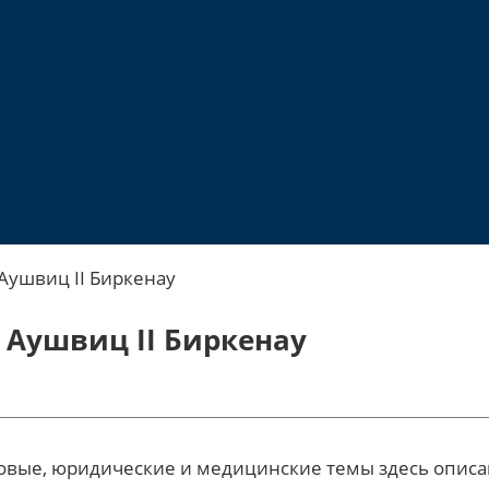
Аушвиц II Биркенау
 Аушвиц II Биркенау
вые, юридические и медицинские темы здесь описаны 