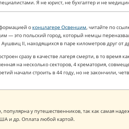
пециалистами. Я не юрист, не бухгалтер и не медиц
нформацией о
концлагере Освенцим
, читайте по ссыл
им — это польский город, который немцы переназва
 Аушвиц II, находящихся в паре километров друг от д
оен сразу в качестве лагеря смерти, в то время как
енная на несколько секторов, 4 крематория, совме
 третий начали строить в 44 году, но не закончили, че
ce, популярна у путешественников, так как самая наде
США и др. Оплата любой картой.