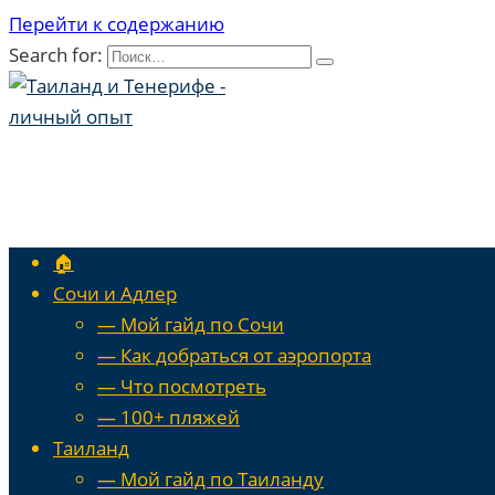
Перейти к содержанию
Search for:
🏠
Сочи и Адлер
— Мой гайд по Сочи
— Как добраться от аэропорта
— Что посмотреть
— 100+ пляжей
Таиланд
— Мой гайд по Таиланду