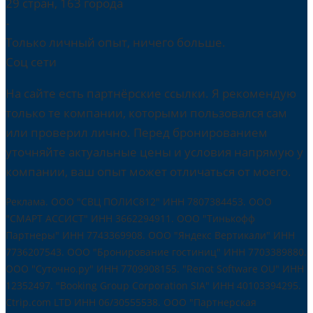
29 стран, 163 города
-
Только личный опыт, ничего больше.
Соц сети
На сайте есть партнёрские ссылки. Я рекомендую
только те компании, которыми пользовался сам
или проверил лично. Перед бронированием
уточняйте актуальные цены и условия напрямую у
компании, ваш опыт может отличаться от моего.
Реклама. ООО "СВЦ ПОЛИС812" ИНН 7807384453. ООО
"СМАРТ АССИСТ" ИНН 3662294911. ООО "Тинькофф
Партнеры" ИНН 7743369908. ООО "Яндекс Вертикали" ИНН
7736207543. ООО "Бронирование гостиниц" ИНН 7703389880.
ООО "Суточно.ру" ИНН 7709908155. "Renot Software OU" ИНН
12352497. "Booking Group Corporation SIA" ИНН 40103394295.
Ctrip.com LTD ИНН 06/30555538. ООО "Партнерская