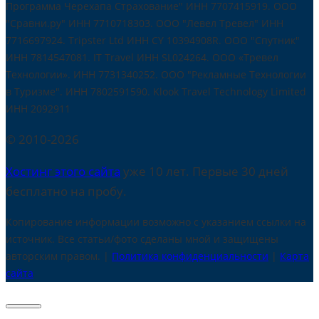
Программа Черехапа Страхование" ИНН 7707415919. OOO
"Сравни.ру" ИНН 7710718303. ООО "Левел Тревел" ИНН
7716697924. Tripster Ltd ИНН CY 10394908R. ООО "Спутник"
ИНН 7814547081. IT Travel ИНН SL024264. ООО «Тревел
Технологии». ИНН 7731340252. ООО "Рекламные Технологии
в Туризме". ИНН 7802591590. Klook Travel Technology Limited
ИНН 2092911
© 2010-2026
Хостинг этого сайта
уже 10 лет. Первые 30 дней
бесплатно на пробу.
Копирование информации возможно с указанием ссылки на
источник. Все статьи/фото сделаны мной и защищены
авторским правом. |
Политика конфиденциальности
|
Карта
сайта