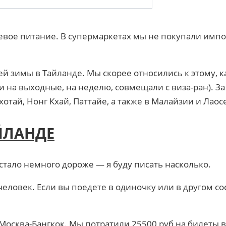
шевое питание. В супермаркетах мы не покупали имп
 зимы в Тайланде. Мы скорее относились к этому, к
 на выходные, на неделю, совмещали с виза-ран). За
хотай, Нонг Кхай, Паттайе, а также в Малайзии и Лаос
ЙЛАНДЕ
 стало немного дороже — я буду писать насколько.
еловек. Если вы поедете в одиночку или в другом со
 Москва-Бангкок. Мы потратили 25500 руб на билеты в