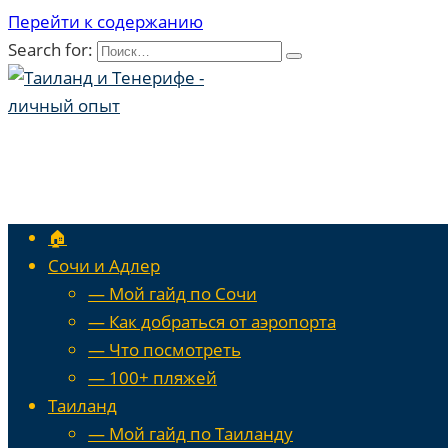
Перейти к содержанию
Search for:
🏠
Сочи и Адлер
— Мой гайд по Сочи
— Как добраться от аэропорта
— Что посмотреть
— 100+ пляжей
Таиланд
— Мой гайд по Таиланду