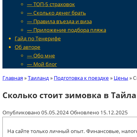
— ТОП-5 страховок
— Сколько денег брать
— Правила въезда и виза
— Приложение подбора пляжа
Гайд по Тенерифе
Об авторе
— Обо мне
— Мой блог
Главная
»
Таиланд
»
Подготовка к поездке
»
Цены
»
С
Сколько стоит зимовка в Тайл
Опубликовано
05.05.2024
Обновлено
15.12.2025
На сайте только личный опыт. Финансовые, налого